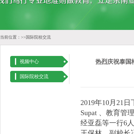
当前位置：>>
国际院校交流
热烈庆祝泰国
视频中心
国际院校交流
2019
年
10
月
21
日
Supat
、教育管
经亚磊等一行
6
王保林、副校长