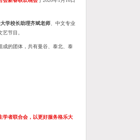
合会新春联欢晚会
于
2020
年
1
月
16
日
乐大学校长助理齐斌老师
、中文专业
文艺节目。
组成的团体，共有曼谷、泰北、泰
。
生学者联合会，以更好服务格乐大