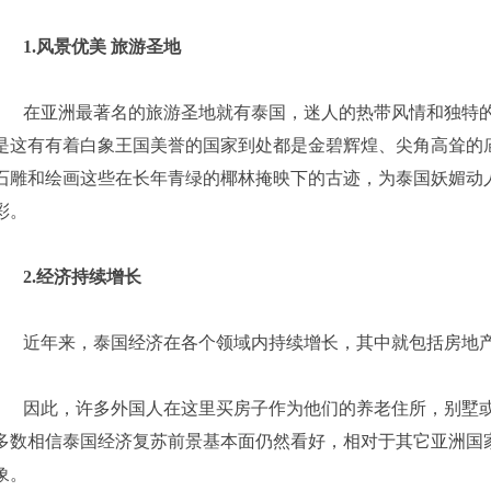
1.
风景优美
旅游圣地
在亚洲最著名的旅游圣地就有泰国，迷人的热带风情和独特的
是这有有着白象王国美誉的国家到处都是金碧辉煌、尖角高耸的
石雕和绘画这些在长年青绿的椰林掩映下的古迹，为泰国妖媚动
彩。
2.
经济持续增长
近年来，泰国经济在各个领域内持续增长，其中就包括房地
因此，许多外国人在这里买房子作为他们的养老住所，别墅或
多数相信泰国经济复苏前景基本面仍然看好，相对于其它亚洲国
象。