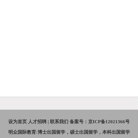
设为首页
人才招聘
|
联系我们
备案号：京ICP备12021366号
明众国际教育:博士出国留学，硕士出国留学，本科出国留学