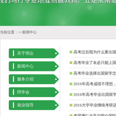
当前位置：>>
新闻中心
高考过后我为什么要出
关于明众
高考毕业了未必只能上
新闻中心
高考毕业选择出国留学
服务介绍
2016年高考成绩不理
同学会
2016年高考毕业出国留
就业指导
2016大学毕业继续考研
泰国博仁大学与明众国